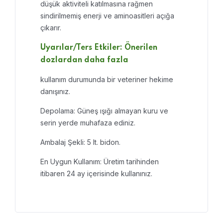
düşük akt
i
v
i
tel
i
katılmasına rağmen
s
i
nd
i
r
i
lmem
i
ş enerj
i
ve am
i
noas
i
tler
i
açığa
çıkarır.
Uyarılar/Ters Etk
i
ler: Öner
i
len
dozlardan daha fazla
kullanım durumunda b
i
r veter
i
ner hek
i
me
danışınız.
Depolama: Güneş ışığı almayan kuru ve
ser
i
n yerde muhafaza ed
i
n
i
z.
Ambalaj Şekl
i
: 5 lt. b
i
don.
En Uygun Kullanım: Üret
i
m tar
i
h
i
nden
i
t
i
baren 24 ay
i
çer
i
s
i
nde kullanınız.