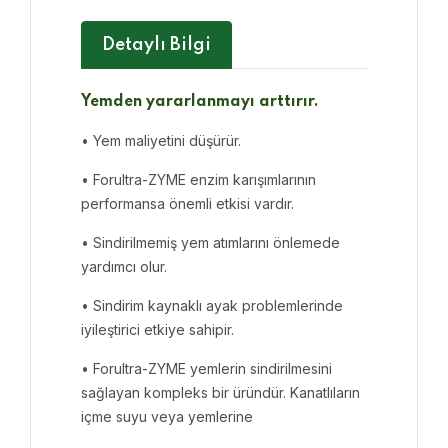
Detaylı Bilgi
Yemden yararlanmayı arttırır.
• Yem mal
i
yet
i
n
i
düşürür.
• Forultra-ZYME enz
i
m karışımlarının
performansa öneml
i
etk
i
s
i
vardır.
• S
i
nd
i
r
i
lmem
i
ş yem atımlarını önlemede
yardımcı olur.
• S
i
nd
i
r
i
m kaynaklı ayak problemler
i
nde
i
y
i
leşt
i
r
i
c
i
etk
i
ye sah
i
p
i
r.
• Forultra-ZYME yemler
i
n s
i
nd
i
r
i
lmes
i
n
i
sağlayan kompleks b
i
r üründür. Kanatlıların
i
çme suyu veya yemler
i
ne